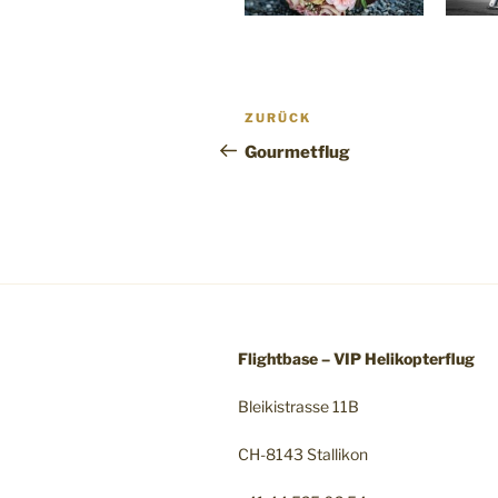
Beitragsnavigation
Vorheriger
ZURÜCK
Beitrag
Gourmetflug
Flightbase – VIP Helikopterflug
Bleikistrasse 11B
CH-8143 Stallikon