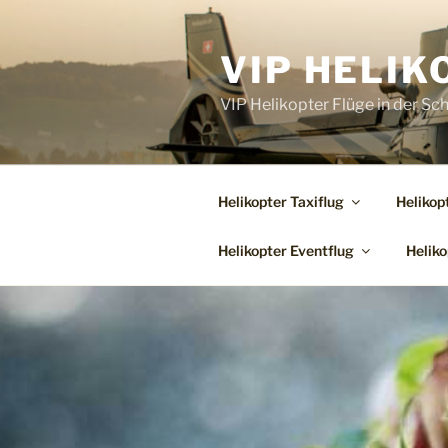
Zum
Inhalt
VIP HELIK
springen
VIP Helikopter Flüge in der Sc
Helikopter Taxiflug
Helikop
Helikopter Eventflug
Heliko