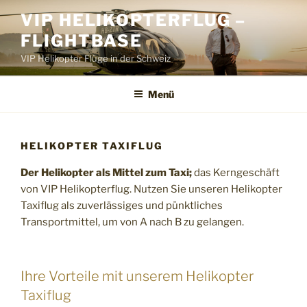
Zum
VIP HELIKOPTERFLUG –
Inhalt
FLIGHTBASE
springen
VIP Helikopter Flüge in der Schweiz
Menü
HELIKOPTER TAXIFLUG
Der Helikopter als Mittel zum Taxi;
das Kerngeschäft
von VIP Helikopterflug. Nutzen Sie unseren Helikopter
Taxiflug als zuverlässiges und pünktliches
Transportmittel, um von A nach B zu gelangen.
Ihre Vorteile mit unserem Helikopter
Taxiflug