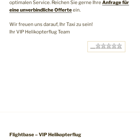
optimalen Service. Reichen Sie gerne Ihre
Anfrage für
eine unverbindliche Offerte
ein.
Wir freuen uns darauf, Ihr Taxi zu sein!
Ihr VIP Helikopterflug Team
Rating
1 star
2 stars
3 stars
4 stars
5 stars
Angebot
2.5
based on
2
votes
Flightbase
VIP Helikopterflug
Helikopterflüge
Helikopter Taxiflug
auf Anfrage
CHF
-
auf Anfrage
Available in Stock
Flightbase – VIP Helikopterflug