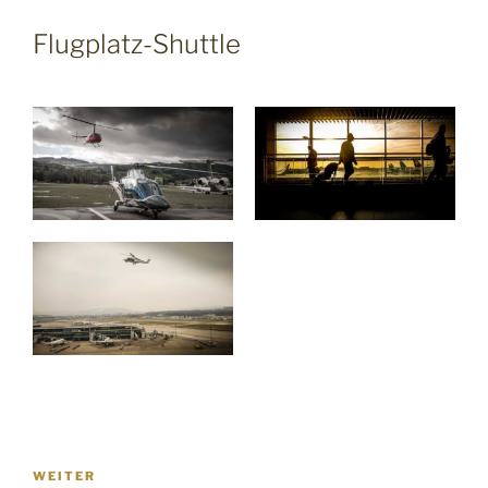
Flugplatz-Shuttle
Beitragsnavigation
Nächster
WEITER