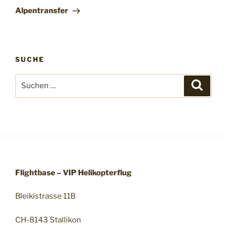
Beitrag
Alpentransfer
SUCHE
Suche
Suche
nach:
Flightbase – VIP Helikopterflug
Bleikistrasse 11B
CH-8143 Stallikon